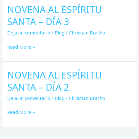
NOVENA AL ESPÍRITU
NOVENA
AL
SANTA – DÍA 3
ESPÍRITU
SANTA
Deja un comentario
/
Blog
/
Christian Bracho
–
DÍA
Read More »
3
NOVENA AL ESPÍRITU
NOVENA
AL
SANTA – DÍA 2
ESPÍRITU
SANTA
Deja un comentario
/
Blog
/
Christian Bracho
–
DÍA
Read More »
2