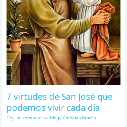
cada
día
7 virtudes de San José que
podemos vivir cada día
Deja un comentario
/
Blog
/
Christian Bracho