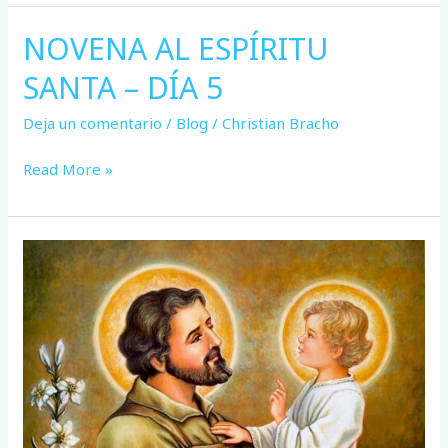
NOVENA AL ESPÍRITU
NOVENA
AL
SANTA – DÍA 5
ESPÍRITU
SANTA
Deja un comentario
/
Blog
/
Christian Bracho
–
DÍA
Read More »
5
7
virtudes
de
San
José
que
podemos
vivir