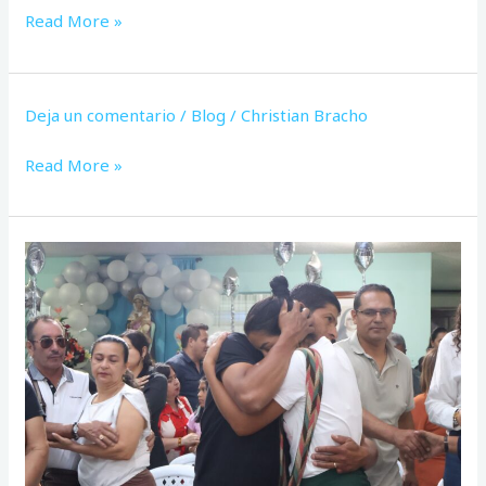
DÍA
Read More »
9
Deja un comentario
/
Blog
/
Christian Bracho
Read More »
Día
de
la
Familia:
fe,
alegría
y
unión
en