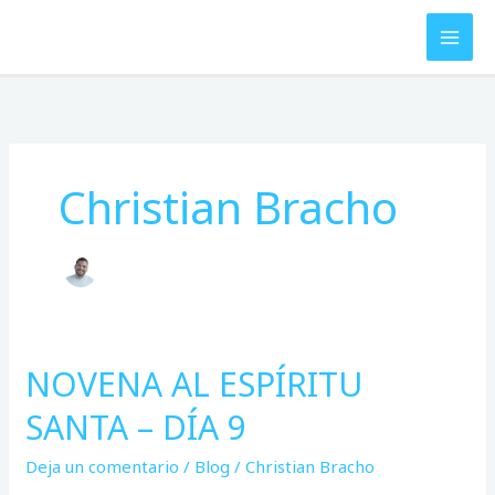
Ir
al
contenido
Christian Bracho
NOVENA AL ESPÍRITU
NOVENA
AL
SANTA – DÍA 9
ESPÍRITU
SANTA
Deja un comentario
/
Blog
/
Christian Bracho
–