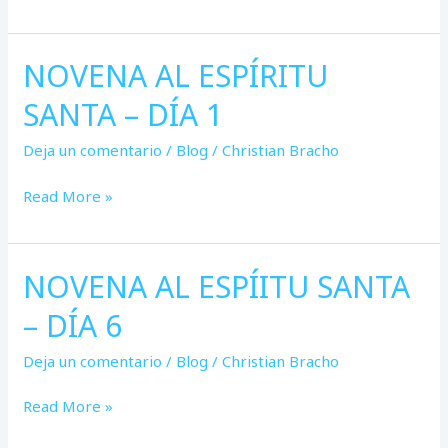
NOVENA AL ESPÍRITU
NOVENA
AL
SANTA – DÍA 1
ESPÍRITU
SANTA
Deja un comentario
/
Blog
/
Christian Bracho
–
DÍA
Read More »
1
NOVENA AL ESPÍITU SANTA
NOVENA
AL
– DÍA 6
ESPÍITU
SANTA
Deja un comentario
/
Blog
/
Christian Bracho
–
DÍA
Read More »
6